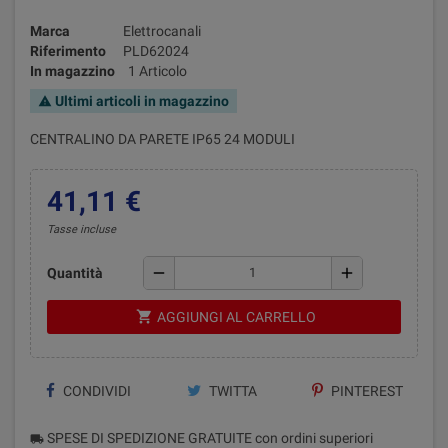
Marca
Elettrocanali
Riferimento
PLD62024
In magazzino
1 Articolo
Ultimi articoli in magazzino
warning
CENTRALINO DA PARETE IP65 24 MODULI
41,11 €
Tasse incluse
remove
add
Quantità
shopping_cart
AGGIUNGI AL CARRELLO
CONDIVIDI
TWITTA
PINTEREST
SPESE DI SPEDIZIONE GRATUITE con ordini superiori
local_shipping