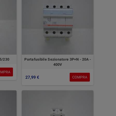
05/230
Portafusibile Sezionatore 3P+N - 20A -
400V
OMPRA
27,99 €
COMPRA