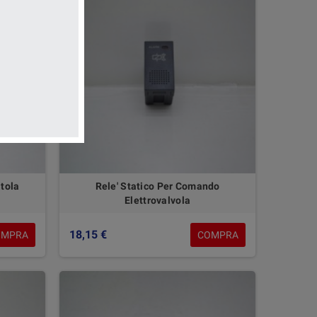
tola
Rele' Statico Per Comando
Elettrovalvola
18,15 €
OMPRA
COMPRA