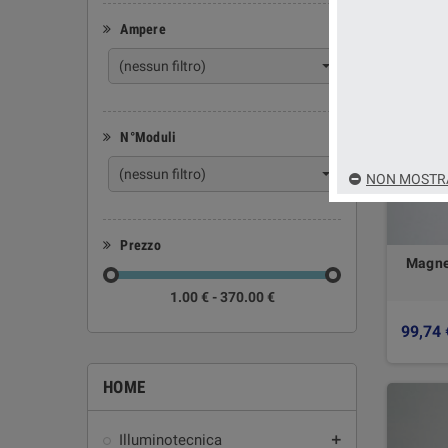
Ampere
(nessun filtro)
N°Moduli
(nessun filtro)
NON MOSTRA
Prezzo
Magne
1.00 € - 370.00 €
99,74 
HOME
Illuminotecnica
add