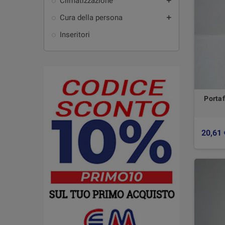
Climatizzazione
add
Cura della persona
add
Inseritori
Portaf
20,61 