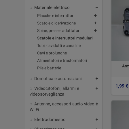
Materiale elettrico
remove
Placche e interruttori
add
Scatole di derivazione
add
Spine, prese e adattatori
add
Scatole e interruttori modulari
Tubi, cavidotti e canaline
Cavi e prolunghe
Alimentatori e trasformatori
Arm
Pile e batterie
Domotica e automazioni
add
1,99 €
Videocitofoni, allarmi e
add
videosorveglianza
Antenne, accessori audio-video e
add
Wi-Fi
Elettrodomestici
add