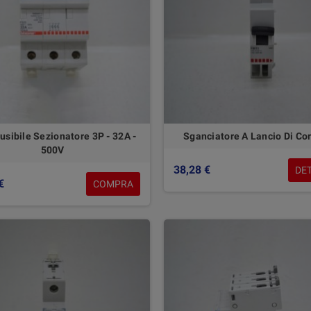
usibile Sezionatore 3P - 32A -
Sganciatore A Lancio Di Co
500V
38,28 €
DE
€
COMPRA