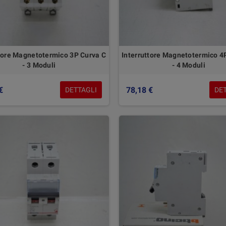
ttore Magnetotermico 3P Curva C
Interruttore Magnetotermico 4
- 3 Moduli
- 4 Moduli
€
78,18 €
DETTAGLI
DE