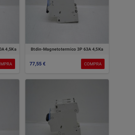
0A 4,5Ka
Btdin-Magnetotermico 3P 63A 4,5Ka
77,55 €
OMPRA
COMPRA