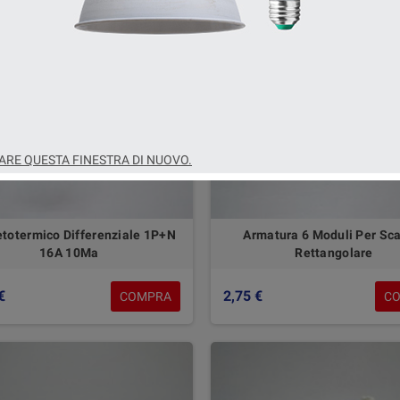
RE QUESTA FINESTRA DI NUOVO.
totermico Differenziale 1P+N
Armatura 6 Moduli Per Sca
16A 10Ma
Rettangolare
€
2,75 €
COMPRA
C