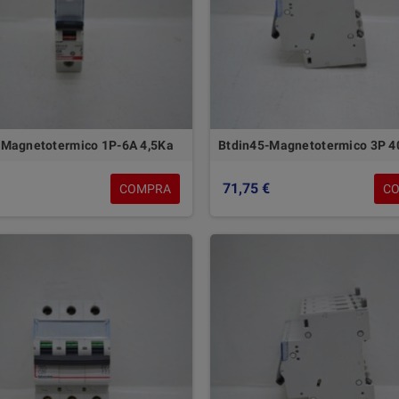
-Magnetotermico 1P-6A 4,5Ka
Btdin45-Magnetotermico 3P 4
71,75 €
COMPRA
C