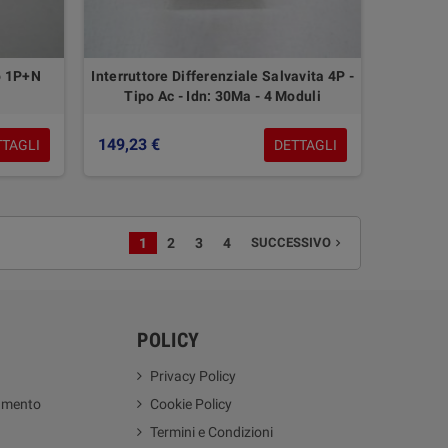
o 1P+N
Interruttore Differenziale Salvavita 4P -
Tipo Ac - Idn: 30Ma - 4 Moduli
149,23 €
TTAGLI
DETTAGLI
1
2
3
4
SUCCESSIVO
navigate_next
POLICY
Privacy Policy
amento
Cookie Policy
Termini e Condizioni