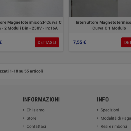
ttore Magnetotermico 2P Curva C
Interruttore Magnetotermic
a - 2 Moduli Din - 230V - In:16A
Curva C 1 Modulo
€
7,55 €
DETTAGLI
DE
zzati 1-18 su 55 articoli
INFORMAZIONI
INFO
Chi siamo
Spedizioni
Store
Modalità di Pag
Contattaci
Resi e rimborsi