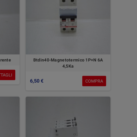
rrente
Btdin40-Magnetotermico 1P+N 6A
4,5Ka
TTAGLI
6,50 €
COMPRA