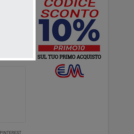
ione 720P
à dei colori
6 Gb pre-
ction" con
o" con
emoto tramite
on gestione
.10 Non
: Antenna per
PINTEREST