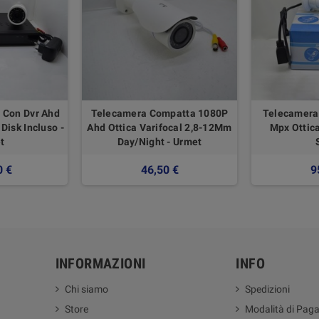
 Con Dvr Ahd
Telecamera Compatta 1080P
Telecamera 
Disk Incluso -
Ahd Ottica Varifocal 2,8-12Mm
Mpx Ottic
t
Day/Night - Urmet
0 €
46,50 €
9
INFORMAZIONI
INFO
Chi siamo
Spedizioni
Store
Modalità di Pag