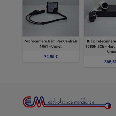
arty Per
Microcamera Gsm Per Centrali
Kit 2 Telecamere
Bullet
1061 - Urmet
1080N 8Ch - Hard 
Urme
74,95 €
365,5