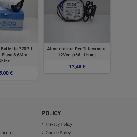
Bullet Ip 720P 1
Alimentatore Per Telecamera
Telecam
a Fissa 3,6Mm -
12Vcc Ip66 - Urmet
Shine
13,48 €
9
5,00 €
POLICY
Privacy Policy
amento
Cookie Policy