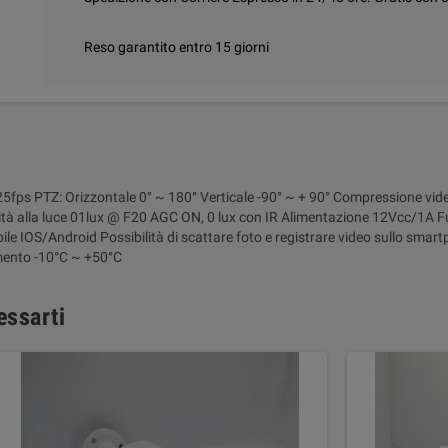
Reso garantito entro 15 giorni
ps PTZ: Orizzontale 0° ~ 180° Verticale -90° ~ + 90° Compressione vi
ità alla luce 01lux @ F20 AGC ON, 0 lux con IR Alimentazione 12Vcc/1A F
e IOS/Android Possibilità di scattare foto e registrare video sullo sm
mento -10°C ~ +50°C
essarti