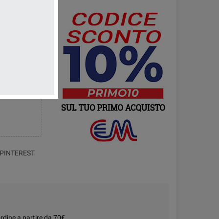
turna
PINTEREST
rdine a partire da 70€