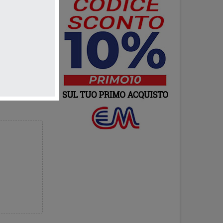
Network
o di cosa
er interagire
luzione
ta dalla
ne “Sound
a e Notifiche
UT che
na nitida