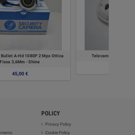
Bullet A-Hd 1080P 2 Mpx Ottica
Telecamera Panorami
Fissa 3,6Mm - Shine
79,93 €
45,00 €
POLICY
Privacy Policy
amento
Cookie Policy