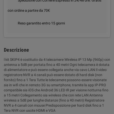
Spedizione con Corriere Espresso in 24/48 ore. Gratis
con ordine a partire da 70€
Reso garantito entro 15 giorni
Descrizione
l kit SKIP4 è costituito da 4 telecamere Wireless IP 13 Mp (960p) con
antenna a 5dB per portata fino a 40 metri Ogni telecamera è dotata
di alimentatore e può essere collegata anche via cavo LAN Il video
registratore NVR a 4 canali può essere dotato di hard disk (non
fornito) fino a 1 Tera Tutte le telecamere possono essere visionate
sia in wifi che in remoto 3G su smartphone, tramite la app IP-PRO
compatibile sia iOS che Android 36 LED IR per visione notturna fino
a 15 metri Collegamento sia wireless che con rete LAN Antenna
wireless a 5dB per lunghe distanze (fino a 40 metri) Registratore
NVR a 4 canali con mouse Predisposizione per hard disk fino a 1
Tera NVR con uscite HDMI e VGA