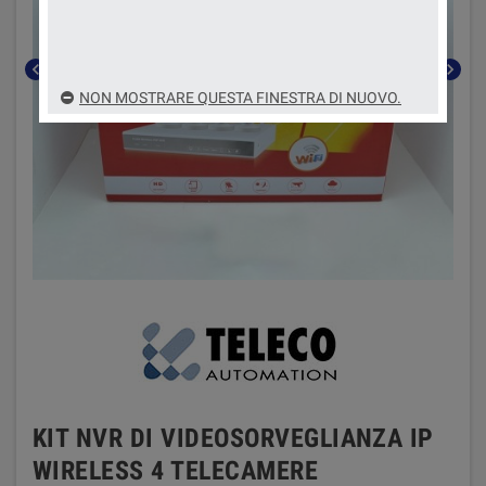
chevron_left
chevron_right
NON MOSTRARE QUESTA FINESTRA DI NUOVO.
KIT NVR DI VIDEOSORVEGLIANZA IP
WIRELESS 4 TELECAMERE