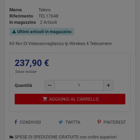
Marca
Teleco
Riferimento
TEL17648
In magazzino
2 Articoli
Ultimi articoli in magazzino
warning
Kit Nvr Di Videosorveglianza Ip Wireless 4 Telecamere
237,90 €
Tasse incluse
remove
add
Quantità
shopping_cart
AGGIUNGI AL CARRELLO
CONDIVIDI
TWITTA
PINTEREST
SPESE DI SPEDIZIONE GRATUITE con ordini superiori
local_shipping