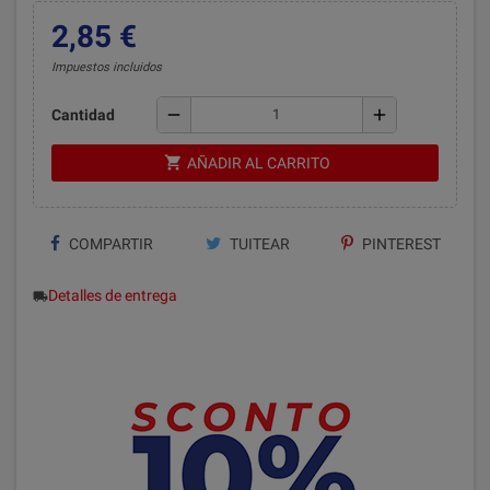
2,85 €
Impuestos incluidos
remove
add
Cantidad
shopping_cart
AÑADIR AL CARRITO
COMPARTIR
TUITEAR
PINTEREST
Detalles de entrega
local_shipping