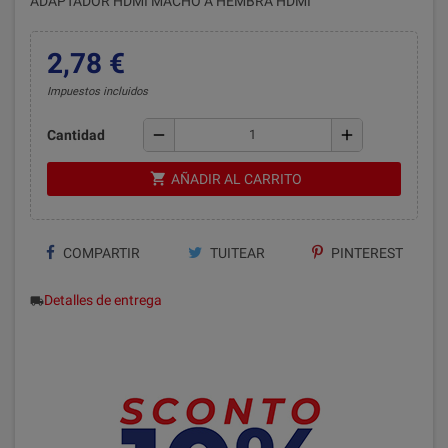
ADAPTADOR HDMI MACHO A HEMBRA HDMI
2,78 €
Impuestos incluidos
remove
add
Cantidad
shopping_cart
AÑADIR AL CARRITO
COMPARTIR
TUITEAR
PINTEREST
Detalles de entrega
local_shipping