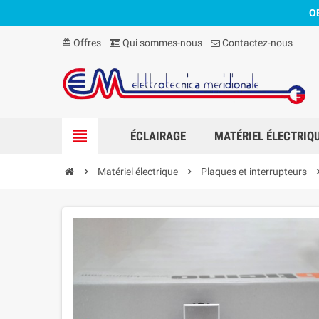
O
Offres
Qui sommes-nous
Contactez-nous
card_giftcard
view_headline
ÉCLAIRAGE
MATÉRIEL ÉLECTRIQ
chevron_right
Matériel électrique
chevron_right
Plaques et interrupteurs
chevron