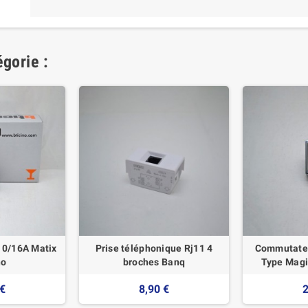
gorie :
10/16A Matix
Prise téléphonique Rj11 4
Commutateu
no
broches Banq
Type Magi
 €
8,90 €
2