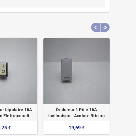
r bipolaire 16A
Onduleur 1 Pôle 16A
Bouton N
c Elettrocanali
Inclinaison - Axolute Bticino
,75 €
19,69 €