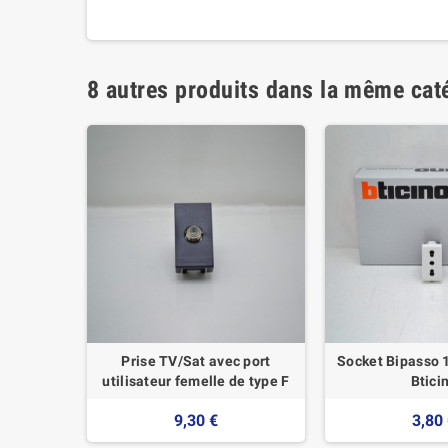
8 autres produits dans la même caté
- Living
Prise TV/Sat avec port
Socket Bipasso 
utilisateur femelle de type F
Btici
9,30 €
3,80