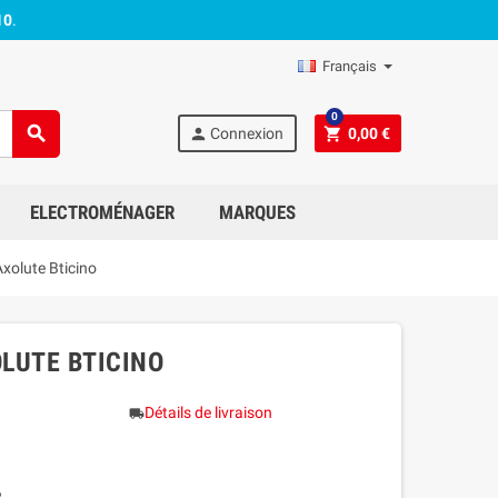
10
.
Français
0
search
person
shopping_cart
Connexion
0,00 €
ELECTROMÉNAGER
MARQUES
Axolute Bticino
OLUTE BTICINO
Détails de livraison
local_shipping
R