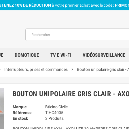
BTENEZ 10% DE RÉDUCTION
à votre premier achat avec le code :
PRIMO
UE
DOMOTIQUE
TV E WI-FI
VIDÉOSURVEILLANCE
_right
Interrupteurs, prises et commandes
chevron_right
Bouton unipolaire gris clair - 
BOUTON UNIPOLAIRE GRIS CLAIR - AX
Marque
Bticino Civile
Référence
TIHC4005
En stock
3 Produits
BOUTON UNIPOLAIRE AXIAL AXOLUTE 10 AMPÈRES GRIS CLAI