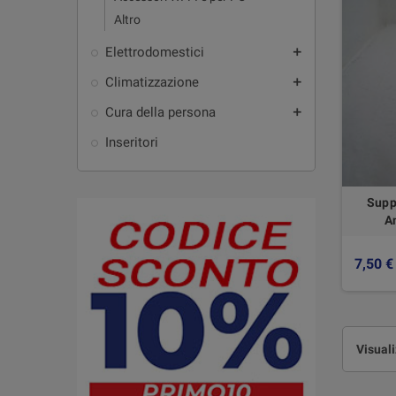
Altro
Elettrodomestici
add
Climatizzazione
add
Cura della persona
add
Inseritori
Supp
A
7,50 €
Visuali