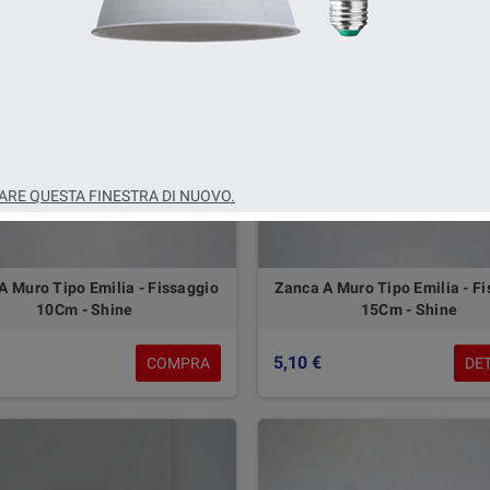
RE QUESTA FINESTRA DI NUOVO.
A Muro Tipo Emilia - Fissaggio
Zanca A Muro Tipo Emilia - F
10Cm - Shine
15Cm - Shine
5,10 €
COMPRA
DE