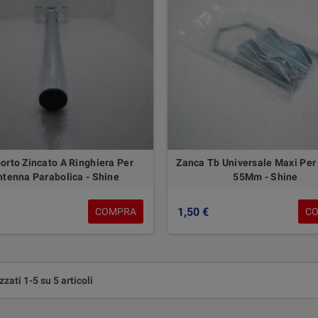
orto Zincato A Ringhiera Per
Zanca Tb Universale Maxi Per 
ntenna Parabolica - Shine
55Mm - Shine
1,50 €
COMPRA
C
zzati 1-5 su 5 articoli