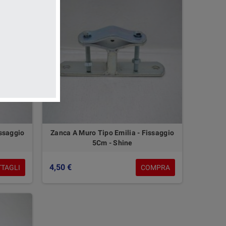
issaggio
Zanca A Muro Tipo Emilia - Fissaggio
5Cm - Shine
4,50 €
TTAGLI
COMPRA