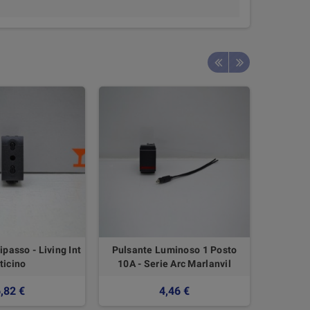
passo - Living Int
Pulsante Luminoso 1 Posto
Presa 2
ticino
10A - Serie Arc Marlanvil
,82 €
4,46 €