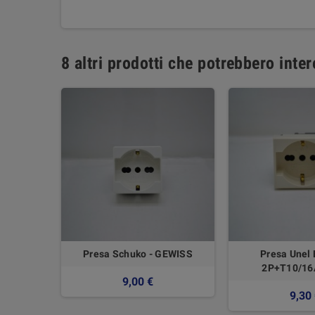
8 altri prodotti che potrebbero inter
automatico
Presa Schuko - GEWISS
Presa Unel
34ba/160
2P+T10/16
9,00 €
9,30