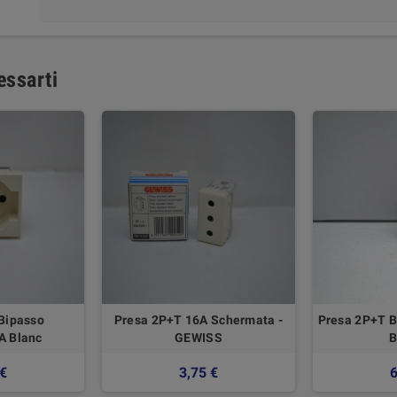
essarti
 Bipasso
Presa 2P+T 16A Schermata -
Presa 2P+T Bi
A Blanc
GEWISS
B
 €
3,75 €
6