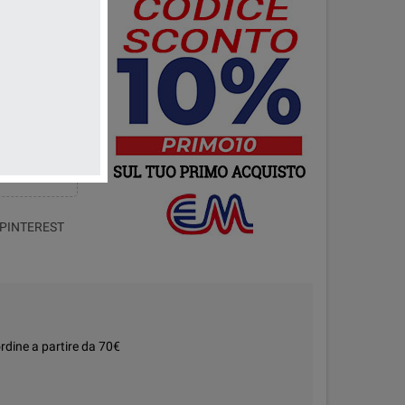
PINTEREST
rdine a partire da 70€